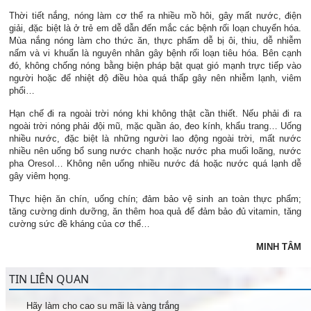
Thời tiết nắng, nóng làm cơ thể ra nhiều mồ hôi, gây mất nước, điện
giải, đặc biệt là ở trẻ em dễ dẫn đến mắc các bệnh rối loạn chuyển hóa.
Mùa nắng nóng làm cho thức ăn, thực phẩm dễ bị ôi, thiu, dễ nhiễm
nấm và vi khuẩn là nguyên nhân gây bệnh rối loạn tiêu hóa. Bên cạnh
đó, không chống nóng bằng biện pháp bật quạt gió mạnh trực tiếp vào
người hoặc để nhiệt độ điều hòa quá thấp gây nên nhiễm lạnh, viêm
phổi…
Hạn chế đi ra ngoài trời nóng khi không thật cần thiết. Nếu phải đi ra
ngoài trời nóng phải đội mũ, mặc quần áo, đeo kính, khẩu trang… Uống
nhiều nước, đặc biệt là những người lao động ngoài trời, mất nước
nhiều nên uống bổ sung nước chanh hoặc nước pha muối loãng, nước
pha Oresol… Không nên uống nhiều nước đá hoặc nước quá lạnh dễ
gây viêm họng.
Thực hiện ăn chín, uống chín; đảm bảo vệ sinh an toàn thực phẩm;
tăng cường dinh dưỡng, ăn thêm hoa quả để đảm bảo đủ vitamin, tăng
cường sức đề kháng của cơ thể…
MINH TÂM
TIN LIÊN QUAN
Hãy làm cho cao su mãi là vàng trắng