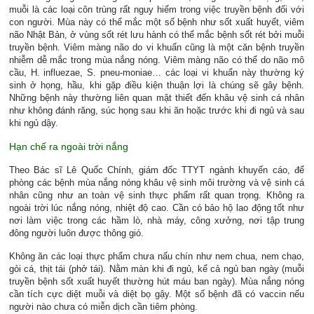
muỗi là các loại côn trùng rất nguy hiểm trong việc truyền bệnh đối với
con người. Mùa này có thể mắc một số bệnh như sốt xuất huyết, viêm
não Nhật Bản, ở vùng sốt rét lưu hành có thể mắc bệnh sốt rét bởi muỗi
truyền bệnh. Viêm màng não do vi khuẩn cũng là một căn bệnh truyền
nhiễm dễ mắc trong mùa nắng nóng. Viêm màng não có thể do não mô
cầu, H. influezae, S. pneu-moniae… các loại vi khuẩn này thường ký
sinh ở họng, hầu, khi gặp điều kiện thuận lợi là chúng sẽ gây bệnh.
Những bệnh này thường liên quan mật thiết đến khâu vệ sinh cá nhân
như không đánh răng, súc họng sau khi ăn hoặc trước khi đi ngủ và sau
khi ngủ dậy.
Hạn chế ra ngoài trời nắng
Theo Bác sĩ Lê Quốc Chính, giám đốc TTYT ngành khuyến cáo, để
phòng các bệnh mùa nắng nóng khâu vệ sinh môi trường và vệ sinh cá
nhân cũng như an toàn vệ sinh thực phẩm rất quan trọng. Không ra
ngoài trời lúc nắng nóng, nhiệt độ cao. Cần có bảo hộ lao động tốt như
nơi làm việc trong các hầm lò, nhà máy, công xưởng, nơi tập trung
đông người luôn được thông gió.
Không ăn các loại thực phẩm chưa nấu chín như nem chua, nem chạo,
gỏi cá, thịt tái (phở tái). Nằm màn khi đi ngủ, kể cả ngủ ban ngày (muỗi
truyền bệnh sốt xuất huyết thường hút máu ban ngày). Mùa nắng nóng
cần tích cực diệt muỗi và diệt bọ gậy. Một số bệnh đã có vaccin nếu
người nào chưa có miễn dịch cần tiêm phòng.