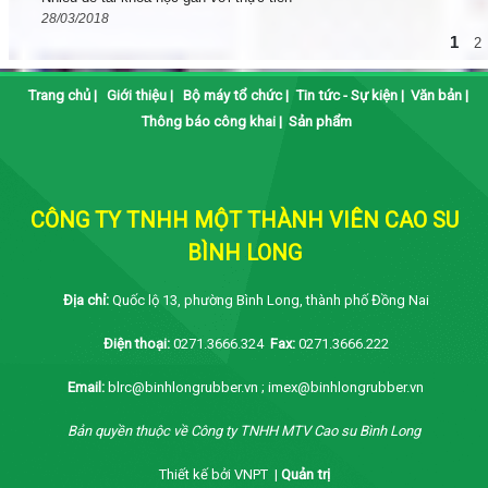
28/03/2018
1
2
Trang chủ
|
Giới thiệu
|
Bộ máy tổ chức
|
Tin tức - Sự kiện
|
Văn bản
|
Thông báo công khai
|
Sản phẩm
CÔNG TY TNHH MỘT THÀNH VIÊN CAO SU
BÌNH LONG
Địa chỉ:
Quốc lộ 13, phường Bình Long, thành phố Đồng Nai
Điện thoại:
0271.3666.324
Fax:
0271.3666.222
Email:
blrc@binhlongrubber.vn ; imex@binhlongrubber.vn
Bản quyền thuộc về Công ty TNHH MTV Cao su Bình Long
Thiết kế bởi VNPT |
Quản trị