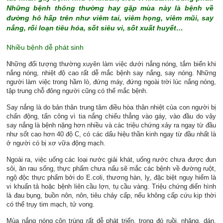
Những bệnh thông thường hay gặp mùa này là bệnh về
đường hô hấp trên như viêm tai, viêm họng, viêm mũi, say
nắng, rối loạn tiêu hóa, sốt siêu vi, sốt xuất huyết…
Nhiều bệnh dễ phát sinh
Những đối tượng thường xuyên làm việc dưới nắng nóng, tắm biển khi
nắng nóng, nhiệt độ cao rất dễ mắc bệnh say nắng, say nóng. Những
người làm việc trong hầm lò, đứng máy, đứng ngoài trời lúc nắng nóng,
tập trung chỗ đông người cũng có thể mắc bệnh.
Say nắng là do bản thân trung tâm điều hòa thân nhiệt của con người bị
chấn động, tấn công vì tia nắng chiếu thẳng vào gáy, vào đầu do vậy
say nắng là bệnh nặng hơn nhiều và các triệu chứng xảy ra ngay từ đầu
như sốt cao hơn 40 độ C, có các dấu hiệu thần kinh ngay từ đầu nhất là
ở người có bị xơ vữa động mạch.
Ngoài ra, việc uống các loại nước giải khát, uống nước chưa được đun
sôi, ăn rau sống, thực phẩm chưa nấu sẽ mắc các bệnh về đường ruột,
ngộ độc thực phẩm bởi do E.coli, thương hàn, lỵ, đặc biệt nguy hiểm là
vi khuẩn tả hoặc bệnh liên cầu lợn, tụ cầu vàng. Triệu chứng điển hình
là đau bụng, buồn nôn, nôn, tiêu chảy cấp, nếu không cấp cứu kịp thời
có thể trụy tim mạch, tử vong.
Mùa nắng nóng côn trùng rất dễ phát triển, trong đó ruồi, nhặng, dán,