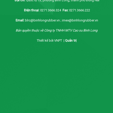
Địa chỉ:
Quốc lộ 13, phường Bình Long, thành phố Đồng Nai
Điện thoại:
0271.3666.324
Fax:
0271.3666.222
Email:
blrc@binhlongrubber.vn ; imex@binhlongrubber.vn
Bản quyền thuộc về Công ty TNHH MTV Cao su Bình Long
Thiết kế bởi VNPT |
Quản trị