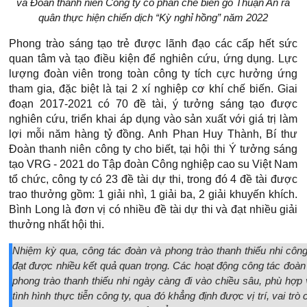
và Đoàn thanh niên Công ty cổ phần chế biến gỗ Thuận An ra
quân thực hiện chiến dịch “Kỳ nghỉ hồng” năm 2022
Phong trào sáng tạo trẻ được lãnh đạo các cấp hết sức
quan tâm và tạo điều kiện để nghiên cứu, ứng dụng. Lực
lượng đoàn viên trong toàn công ty tích cực hưởng ứng
tham gia, đặc biệt là tại 2 xí nghiệp cơ khí chế biến. Giai
đoạn 2017-2021 có 70 đề tài, ý tưởng sáng tạo được
nghiên cứu, triển khai áp dụng vào sản xuất với giá trị làm
lợi mỗi năm hàng tỷ đồng. Anh Phan Huy Thành, Bí thư
Đoàn thanh niên công ty cho biết, tại hội thi Ý tưởng sáng
tạo VRG - 2021 do Tập đoàn Công nghiệp cao su Việt Nam
tổ chức, công ty có 23 đề tài dự thi, trong đó 4 đề tài được
trao thưởng gồm: 1 giải nhì, 1 giải ba, 2 giải khuyến khích.
Bình Long là đơn vị có nhiều đề tài dự thi và đạt nhiều giải
thưởng nhất hội thi.
Nhiệm kỳ qua, công tác đoàn và phong trào thanh thiếu nhi công
đạt được nhiều kết quả quan trọng. Các hoạt động công tác đoàn
phong trào thanh thiếu nhi ngày càng đi vào chiều sâu, phù hợp 
tình hình thực tiễn công ty, qua đó khẳng định được vị trí, vai trò 