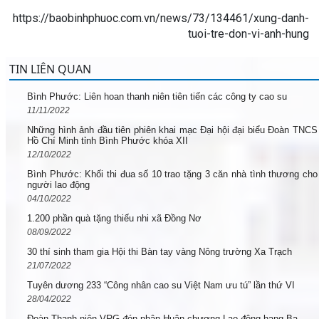
https://baobinhphuoc.com.vn/news/73/134461/xung-danh-
tuoi-tre-don-vi-anh-hung
TIN LIÊN QUAN
Bình Phước: Liên hoan thanh niên tiên tiến các công ty cao su
11/11/2022
Những hình ảnh đầu tiên phiên khai mạc Đại hội đại biểu Đoàn TNCS
Hồ Chí Minh tỉnh Bình Phước khóa XII
12/10/2022
Bình Phước: Khối thi đua số 10 trao tặng 3 căn nhà tình thương cho
người lao động
04/10/2022
1.200 phần quà tặng thiếu nhi xã Đồng Nơ
08/09/2022
30 thí sinh tham gia Hội thi Bàn tay vàng Nông trường Xa Trạch
21/07/2022
Tuyên dương 233 “Công nhân cao su Việt Nam ưu tú” lần thứ VI
28/04/2022
Đoàn Thanh niên VRG đón nhận Huân chương Lao động hạng Ba