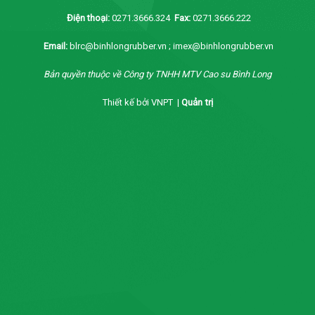
Điện thoại:
0271.3666.324
Fax:
0271.3666.222
Email:
blrc@binhlongrubber.vn ; imex@binhlongrubber.vn
Bản quyền thuộc về Công ty TNHH MTV Cao su Bình Long
Thiết kế bởi VNPT |
Quản trị