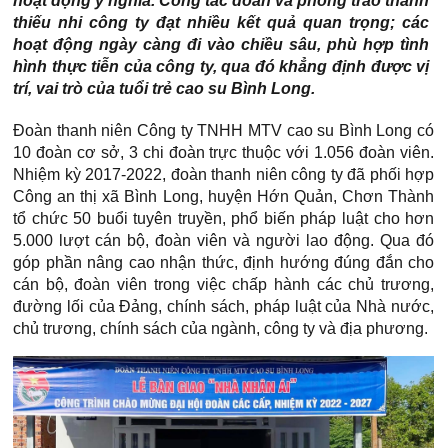
hoạt động ý nghĩa. Công tác đoàn và phong trào thanh
thiếu nhi công ty đạt nhiều kết quả quan trọng; các
hoạt động ngày càng đi vào chiều sâu, phù hợp tình
hình thực tiễn của công ty, qua đó khẳng định được vị
trí, vai trò của tuổi trẻ cao su Bình Long.
Đoàn thanh niên Công ty TNHH MTV cao su Bình Long có
10 đoàn cơ sở, 3 chi đoàn trực thuộc với 1.056 đoàn viên.
Nhiệm kỳ 2017-2022, đoàn thanh niên công ty đã phối hợp
Công an thị xã Bình Long, huyện Hớn Quản, Chơn Thành
tổ chức 50 buổi tuyên truyền, phổ biến pháp luật cho hơn
5.000 lượt cán bộ, đoàn viên và người lao động. Qua đó
góp phần nâng cao nhận thức, định hướng đúng đắn cho
cán bộ, đoàn viên trong việc chấp hành các chủ trương,
đường lối của Đảng, chính sách, pháp luật của Nhà nước,
chủ trương, chính sách của ngành, công ty và địa phương.