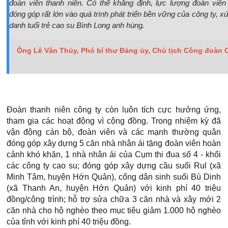
đoàn viên thanh niên. Có thể khẳng định, lực lượng đoàn viên
đóng góp rất lớn vào quá trình phát triển bền vững của công ty, x
danh tuổi trẻ cao su Bình Long anh hùng.
Ông Lê Văn Thủy, Phó bí thư Đảng ủy, Chủ tịch Công đoàn
Đoàn thanh niên công ty còn luôn tích cực hưởng ứng,
tham gia các hoạt động vì cộng đồng. Trong nhiệm kỳ đã
vận động cán bộ, đoàn viên và các mạnh thường quân
đóng góp xây dựng 5 căn nhà nhân ái tặng đoàn viên hoàn
cảnh khó khăn, 1 nhà nhân ái của Cụm thi đua số 4 - khối
các công ty cao su; đóng góp xây dựng cầu suối Rul (xã
Minh Tâm, huyện Hớn Quản), cống dân sinh suối Bù Dinh
(xã Thanh An, huyện Hớn Quản) với kinh phí 40 triệu
đồng/công trình; hỗ trợ sửa chữa 3 căn nhà và xây mới 2
căn nhà cho hộ nghèo theo mục tiêu giảm 1.000 hộ nghèo
của tỉnh với kinh phí 40 triệu đồng.