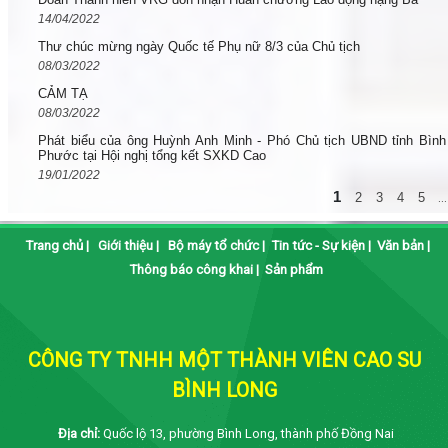
14/04/2022
Thư chúc mừng ngày Quốc tế Phụ nữ 8/3 của Chủ tịch
08/03/2022
CẢM TẠ
08/03/2022
Phát biểu của ông Huỳnh Anh Minh - Phó Chủ tịch UBND tỉnh Bình
Phước tại Hội nghị tổng kết SXKD Cao
19/01/2022
1
2
3
4
5
...
Trang chủ
|
Giới thiệu
|
Bộ máy tổ chức
|
Tin tức - Sự kiện
|
Văn bản
|
Thông báo công khai
|
Sản phẩm
CÔNG TY TNHH MỘT THÀNH VIÊN CAO SU
BÌNH LONG
Địa chỉ:
Quốc lộ 13, phường Bình Long, thành phố Đồng Nai