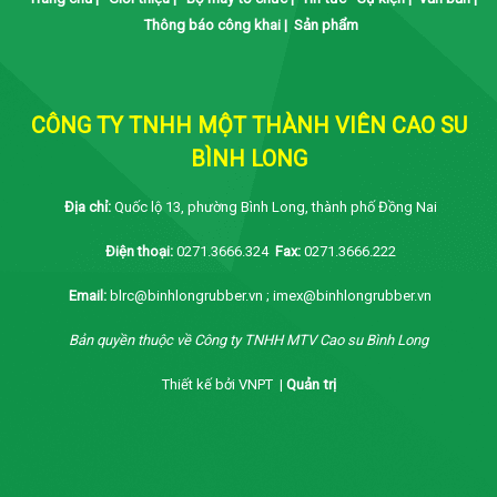
Thông báo công khai
|
Sản phẩm
CÔNG TY TNHH MỘT THÀNH VIÊN CAO SU
BÌNH LONG
Địa chỉ:
Quốc lộ 13, phường Bình Long, thành phố Đồng Nai
Điện thoại:
0271.3666.324
Fax:
0271.3666.222
Email:
blrc@binhlongrubber.vn ; imex@binhlongrubber.vn
Bản quyền thuộc về Công ty TNHH MTV Cao su Bình Long
Thiết kế bởi VNPT |
Quản trị