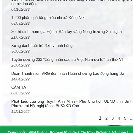
người lao động
04/10/2022
1.200 phần quà tặng thiếu nhi xã Đồng Nơ
08/09/2022
30 thí sinh tham gia Hội thi Bàn tay vàng Nông trường Xa Trạch
21/07/2022
Xứng danh tuổi trẻ đơn vị anh hùng
30/06/2022
Tuyên dương 233 “Công nhân cao su Việt Nam ưu tú” lần thứ VI
28/04/2022
Đoàn Thanh niên VRG đón nhận Huân chương Lao động hạng Ba
14/04/2022
CẢM TẠ
08/03/2022
Phát biểu của ông Huỳnh Anh Minh - Phó Chủ tịch UBND tỉnh Bình
Phước tại Hội nghị tổng kết SXKD Cao
19/01/2022
1
2
3
4
5
...
Trang chủ
|
Giới thiệu
|
Bộ máy tổ chức
|
Tin tức - Sự kiện
|
Văn bản
|