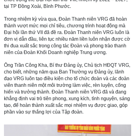
tại TP Đồng Xoài, Bình Phước.
Trong nhiệm kỳ vừa qua, Đoàn Thanh niên VRG đã hoàn
thành vượt mức mọi chỉ tiêu, chương trình hoạt động mà
Đại hội lần thứ VII đã đề ra. Đoàn Thanh niên VRG luôn là
đơn vị dẫn đầu, liên tục nhiều năm liền luôn nhận được cờ
thi đua xuất sắc trong công tác Đoàn và phong trào thanh
niên của Đoàn Khối Doanh nghiệp Trung ương.
Ông Trần Công Kha, Bí thư Đảng ủy, Chủ tịch HĐQT VRG,
cho biết, những năm qua Ban Thường vụ Đảng ủy, lãnh
đạo VRG luôn tạo điều kiện cho tổ chức đoàn và các đoàn
viên thanh niên một môi trường làm việc, rèn luyện, cống
hiến và trưởng thành. Đoàn Thanh niên VRG đã và đang
khẳng định vai trò tiên phong, xung kích, tình nguyện, sáng
tạo, để hoàn thành xuất sắc mọi nhiệm vụ được giao, góp
phần vào sự thắng lợi của Tập đoàn.