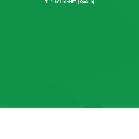
Thiết kế bởi VNPT |
Quản trị