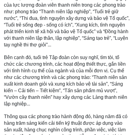
của lực lượng đoàn viên thanh niên trong các phong trào
như: phong trào “Thanh niên lập nghiệp”, “Tuổi trẻ giữ
nước”, “Thi đua, tình nguyện xây dựng và bảo vệ Tổ quốc”,
“Tuổi trẻ sống đẹp - sống có ích”, “Xung kích, tình nguyện
phát triển kinh tế xã hội và bảo vệ Tổ quốc” và “Đồng hành
với thanh niên lập thân, lập nghiệp”, “Sáng tạo trẻ”, “Luyện
tay nghề thi thợ giỏi”...
Bên cạnh đó, tuổi trẻ Tập đoàn còn suy nghĩ, tìm tòi, tổ
chức các chương trình, các hoạt động thiết thực, gắn liền
với tình hình cụ thể của ngành và của mỗi đơn vị. Cụ thể
như các chương trình và các phong trào: “Thanh niên sản
xuất kinh doanh giỏi và xung kích bảo vệ tài sản”, “Sáng
kiến – Cải tiến – Tiết kiệm”, “Tấn sản phẩm mủ vượt”,
“Vườn cây thanh niên” hay xây dựng các Làng thanh niên
lập nghiệp...
Thông qua các phong trào hành động đó, hàng năm đã có
hàng trăm sáng kiến cải tiến kỹ thuật được áp dụng vào
sản xuất, hàng chục nghìn công trình, phần việc, việc làm