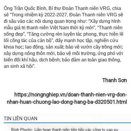
Ông Trần Quốc Bình, Bí thư Đoàn Thanh niên VRG, chia
sẻ “Trong nhiệm kỳ 2022-2027, Đoàn Thanh niên VRG sẽ
đi sâu vào các nội dung quan trọng như: “Xây dựng hình
mẫu giá trị thanh niên Việt Nam thời kỳ mới”, “Thanh niên
sống đẹp”, “Tăng cường rèn luyện tác phong, thực hiện lề
lối công tác của cán bộ”, đẩy mạnh học tập, nghiên cứu
khoa học; lao động, sản xuất; bảo vệ vườn cây trồng mới;
xây dựng nông thôn mới, bảo vệ môi trường, ứng phó với
biến đổi khí hậu, dịch bệnh; bảo đảm an toàn giao thông,
an sinh xã hội”.
Thanh Sơn
https://nongnghiep.vn/doan-thanh-nien-vrg-don-
nhan-huan-chuong-lao-dong-hang-ba-d320501.html
TIN LIÊN QUAN
Bình Phước: Liên hoan thanh niên tiên tiến các công ty cao su