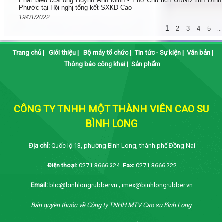
Phát biểu của ông Huỳnh Anh Minh - Phó Chủ tịch UBND tỉnh Bình
Phước tại Hội nghị tổng kết SXKD Cao
19/01/2022
1
2
3
4
5
...
Trang chủ
|
Giới thiệu
|
Bộ máy tổ chức
|
Tin tức - Sự kiện
|
Văn bản
|
Thông báo công khai
|
Sản phẩm
CÔNG TY TNHH MỘT THÀNH VIÊN CAO SU
BÌNH LONG
Địa chỉ:
Quốc lộ 13, phường Bình Long, thành phố Đồng Nai
Điện thoại:
0271.3666.324
Fax:
0271.3666.222
Email:
blrc@binhlongrubber.vn ; imex@binhlongrubber.vn
Bản quyền thuộc về Công ty TNHH MTV Cao su Bình Long