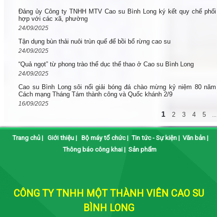
Đảng ủy Công ty TNHH MTV Cao su Bình Long ký kết quy chế phối
hợp với các xã, phường
24/09/2025
Tận dụng bùn thải nuôi trùn quế để bồi bổ rừng cao su
24/09/2025
“Quả ngọt” từ phong trào thể dục thể thao ở Cao su Bình Long
24/09/2025
Cao su Bình Long sôi nổi giải bóng đá chào mừng kỷ niệm 80 năm
Cách mạng Tháng Tám thành công và Quốc khánh 2/9
16/09/2025
1
2
3
4
5
...
Trang chủ
|
Giới thiệu
|
Bộ máy tổ chức
|
Tin tức - Sự kiện
|
Văn bản
|
Thông báo công khai
|
Sản phẩm
CÔNG TY TNHH MỘT THÀNH VIÊN CAO SU
BÌNH LONG