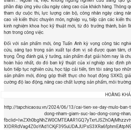
thành… Ngoài ra, việc không ngừng nghiên cứu sáng tạo g
phần đáp ứng yêu cầu ngày càng cao của khách hàng. Thông q
tham dự cuộc thi, lực lượng cán bộ, công nhân ngày càng nâ
cao về kiến thức chuyên môn, nghiệp vụ, tiếp cận các kiến th
kinh nghiệm khoa học kỹ thuật mới, từ đó trưởng thành, bản lĩ
hơn trong công việc.
Đối với sản phẩm mới, ông Tuấn Anh kỳ vọng công tác nghi
cứu, sáng tạo trong sản xuất tại đơn vị sẽ được quan tâm, c
trọng. Ông đánh giá, ý tưởng, sản phẩm đạt giải hôm nay là ch
hoàn hảo nhất, do đó ban kỹ thuật của xí nghiệp xác định ph
luôn tiếp tục nghiên cứu, học tập cải tiến, tìm tòi sáng tạo nhữ
sản phẩm mới, đóng góp thiết thực cho hoạt động SXKD, gi
cường độ lao động, nâng cao chất lượng sản phẩm, môi trường
HOÀNG KHẢ
http://tapchicaosu.vn/2024/06/13/cai-tien-xe-day-mulo-ban-t
dong-nham-giam-suc-lao-dong-cong-nhan
fbclid=IwZXh0bgNhZW0CMTEAAR1GQ7yTxrtJSZhOAjMhzz
XIDRRdVag4Z0oYAd1CKjF395uUDAJUPsS3XRa6fphmEAtpN