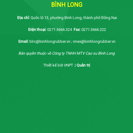
BÌNH LONG
Địa chỉ:
Quốc lộ 13, phường Bình Long, thành phố Đồng Nai
Điện thoại:
0271.3666.324
Fax:
0271.3666.222
Email:
blrc@binhlongrubber.vn ; imex@binhlongrubber.vn
Bản quyền thuộc về Công ty TNHH MTV Cao su Bình Long
Thiết kế bởi VNPT |
Quản trị