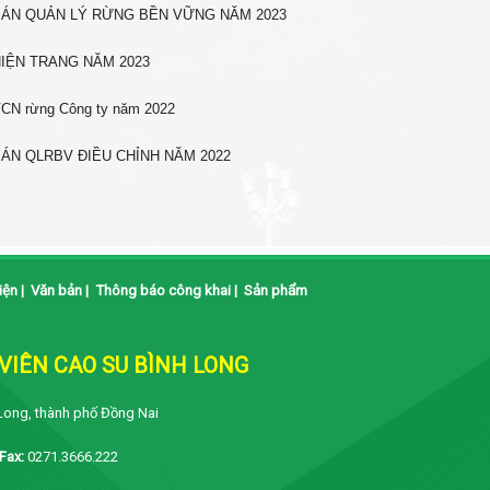
ÁN QUẢN LÝ RỪNG BỀN VỮNG NĂM 2023
IỆN TRANG NĂM 2023
CN rừng Công ty năm 2022
ÁN QLRBV ĐIỀU CHỈNH NĂM 2022
iện
|
Văn bản
|
Thông báo công khai
|
Sản phẩm
IÊN CAO SU BÌNH LONG
Long, thành phố Đồng Nai
Fax:
0271.3666.222