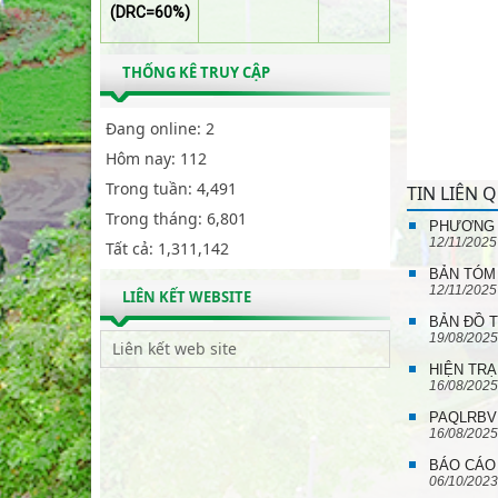
(DRC=60%)
THỐNG KÊ TRUY CẬP
Đang online:
2
Hôm nay:
112
Trong tuần:
4,491
TIN LIÊN 
Trong tháng:
6,801
PHƯƠNG 
12/11/2025
Tất cả:
1,311,142
BẢN TÓM
12/11/2025
LIÊN KẾT WEBSITE
BẢN ĐỒ T
19/08/2025
HIỆN TR
16/08/2025
PAQLRBV 
16/08/2025
BÁO CÁO
06/10/2023