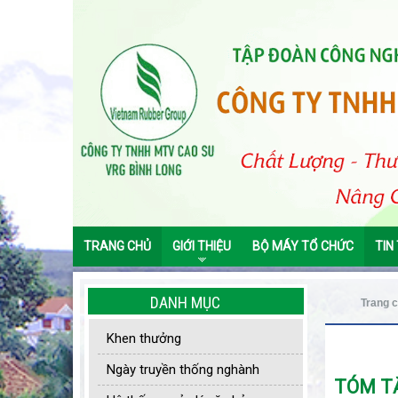
TRANG CHỦ
GIỚI THIỆU
BỘ MÁY TỔ CHỨC
TIN
DANH MỤC
Trang 
Khen thưởng
Ngày truyền thống nghành
TÓM T