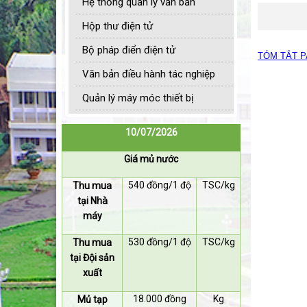
Hệ thống quản lý văn bản
Hộp thư điện tử
Bộ pháp điển điện tử
TÓM TẮT P
Văn bản điều hành tác nghiệp
Quản lý máy móc thiết bị
10/07/2026
Giá mủ nước
540 đồng/1 độ
TSC/kg
Thu mua
tại Nhà
máy
530 đồng/1 độ
TSC/kg
Thu mua
tại Đội sản
xuất
18.000 đồng
Kg
Mủ tạp