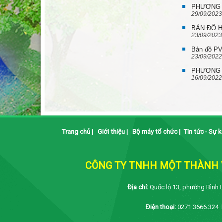
PHƯƠNG 
29/09/2023
BẢN ĐỒ H
23/09/2023
Bản đồ PV
23/09/2022
PHƯƠNG 
16/09/2022
Trang chủ
|
Giới thiệu
|
Bộ máy tổ chức
|
Tin tức - Sự k
CÔNG TY TNHH MỘT THÀNH V
Địa chỉ:
Quốc lộ 13, phường Bình 
Điện thoại:
0271.3666.324