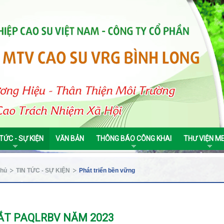
 TỨC - SỰ KIỆN
VĂN BẢN
THÔNG BÁO CÔNG KHAI
THƯ VIỆN M
chủ
TIN TỨC - SỰ KIỆN
Phát triển bền vững
ẮT PAQLRBV NĂM 2023