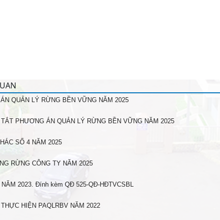
QUAN
ÁN QUẢN LÝ RỪNG BỀN VỮNG NĂM 2025
 TẮT PHƯƠNG ÁN QUẢN LÝ RỪNG BỀN VỮNG NĂM 2025
HÁC SỐ 4 NĂM 2025
ẠNG RỪNG CÔNG TY NĂM 2025
NĂM 2023. Đính kèm QĐ 525-QĐ-HĐTVCSBL
 THỰC HIỆN PAQLRBV NĂM 2022