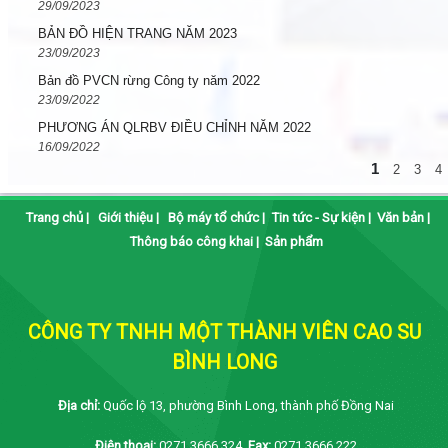
29/09/2023
BẢN ĐỒ HIỆN TRANG NĂM 2023
23/09/2023
Bản đồ PVCN rừng Công ty năm 2022
23/09/2022
PHƯƠNG ÁN QLRBV ĐIỀU CHỈNH NĂM 2022
16/09/2022
1
2
3
4
Trang chủ
|
Giới thiệu
|
Bộ máy tổ chức
|
Tin tức - Sự kiện
|
Văn bản
|
Thông báo công khai
|
Sản phẩm
CÔNG TY TNHH MỘT THÀNH VIÊN CAO SU
BÌNH LONG
Địa chỉ:
Quốc lộ 13, phường Bình Long, thành phố Đồng Nai
Điện thoại:
0271.3666.324
Fax:
0271.3666.222