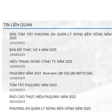
TIN LIÊN QUAN
BẢN TÓM TẮT PHƯƠNG ÁN QUẢN LÝ RỪNG BỀN VỮNG NĂM
2025
12/11/2025
BẢN ĐỒ THÁC SỐ 4 NĂM 2025
19/08/2025
HIỆN TRẠNG RỪNG CÔNG TY NĂM 2025
16/08/2025
PAQLRBV NĂM 2023. Đính kèm QĐ 525-QĐ-HĐTVCSBL
16/08/2025
TÓM TẮT PAQLRBV NĂM 2023
11/10/2023
BÁO CÁO THỰC HIỆN PAQLRBV NĂM 2022
06/10/2023
PHƯƠNG ÁN QUẢN LÝ RỪNG BỀN VỮNG NĂM 2023