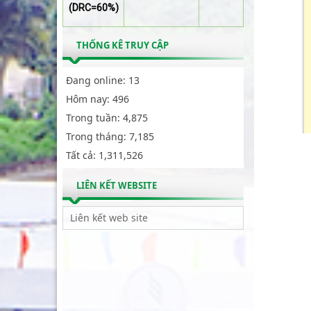
(DRC=60%)
THỐNG KÊ TRUY CẬP
Đang online:
13
Hôm nay:
496
Trong tuần:
4,875
Trong tháng:
7,185
Tất cả:
1,311,526
LIÊN KẾT WEBSITE