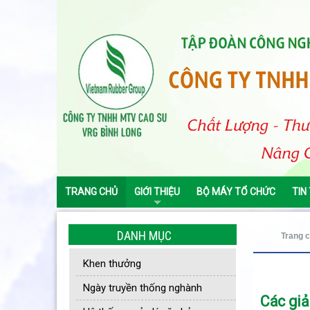
TRANG CHỦ
GIỚI THIỆU
BỘ MÁY TỔ CHỨC
TIN
DANH MỤC
Trang 
Khen thưởng
Ngày truyền thống nghành
Các giả