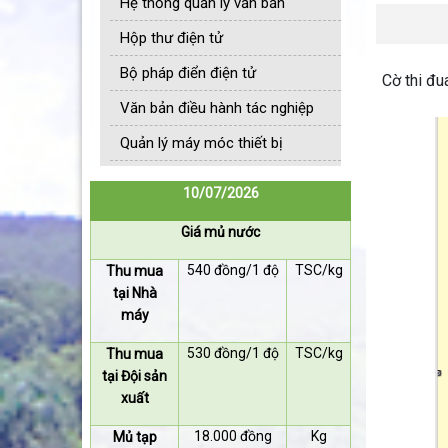
Hệ thống quản lý văn bản
Hộp thư điện tử
Bộ pháp điển điện tử
Cờ thi đu
Văn bản điều hành tác nghiệp
Quản lý máy móc thiết bị
10/07/2026
Giá mủ nước
540 đồng/1 độ
TSC/kg
Thu mua
tại Nhà
máy
530 đồng/1 độ
TSC/kg
Thu mua
tại Đội sản
xuất
18.000 đồng
Kg
Mủ tạp