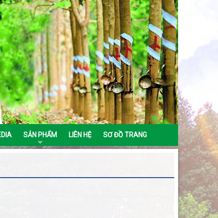
EDIA
SẢN PHẨM
LIÊN HỆ
SƠ ĐỒ TRANG