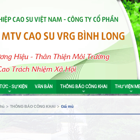
 TỨC - SỰ KIỆN
VĂN BẢN
THÔNG BÁO CÔNG KHAI
THƯ VIỆN M
chủ
THÔNG BÁO CÔNG KHAI
Giá mủ