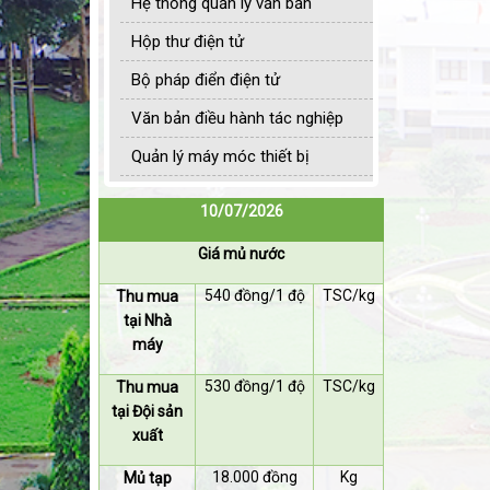
Hệ thống quản lý văn bản
Hộp thư điện tử
Bộ pháp điển điện tử
Văn bản điều hành tác nghiệp
Quản lý máy móc thiết bị
10/07/2026
Giá mủ nước
540 đồng/1 độ
TSC/kg
Thu mua
tại Nhà
máy
530 đồng/1 độ
TSC/kg
Thu mua
tại Đội sản
xuất
18.000 đồng
Kg
Mủ tạp