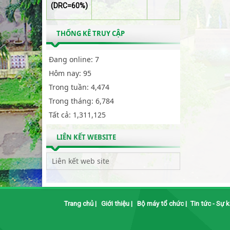
(DRC=60%)
THỐNG KÊ TRUY CẬP
Đang online:
7
Hôm nay:
95
Trong tuần:
4,474
Trong tháng:
6,784
Tất cả:
1,311,125
LIÊN KẾT WEBSITE
Trang chủ
|
Giới thiệu
|
Bộ máy tổ chức
|
Tin tức - Sự k