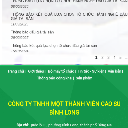
THÔNG BÁO LỰA CHỌN TỔ CHỨC HÀNH NGHỀ ĐẤU GIÁ TÀI SẢN
08/05/2025
THÔNG BÁO KẾT QUẢ LỰA CHỌN TỔ CHỨC HÀNH NGHỀ ĐẤU
GIÁ TÀI SẢN
11/03/2025
Thông báo đấu giá tài sản
26/02/2025
Thông báo kết quả lựa chọn tổ chức đấu giá tài sản
15/10/2024
1
2
3
4
5
...
Trang chủ
|
Giới thiệu
|
Bộ máy tổ chức
|
Tin tức - Sự kiện
|
Văn bản
|
Thông báo công khai
|
Sản phẩm
CÔNG TY TNHH MỘT THÀNH VIÊN CAO SU
BÌNH LONG
Địa chỉ:
Quốc lộ 13, phường Bình Long, thành phố Đồng Nai