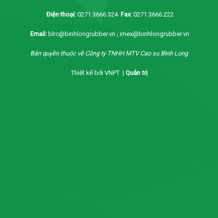
Điện thoại:
0271.3666.324
Fax:
0271.3666.222
Email:
blrc@binhlongrubber.vn ; imex@binhlongrubber.vn
Bản quyền thuộc về Công ty TNHH MTV Cao su Bình Long
Thiết kế bởi VNPT |
Quản trị