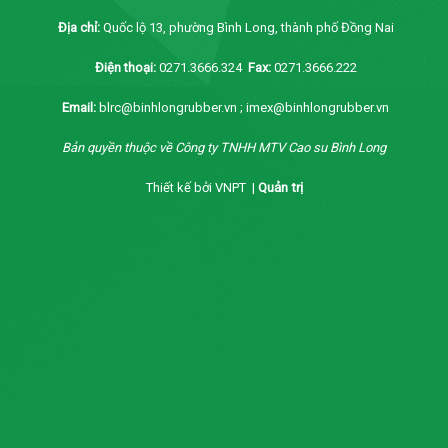
Địa chỉ:
Quốc lộ 13, phường Bình Long, thành phố Đồng Nai
Điện thoại:
0271.3666.324
Fax:
0271.3666.222
Email:
blrc@binhlongrubber.vn ; imex@binhlongrubber.vn
Bản quyền thuộc về Công ty TNHH MTV Cao su Bình Long
Thiết kế bởi VNPT |
Quản trị