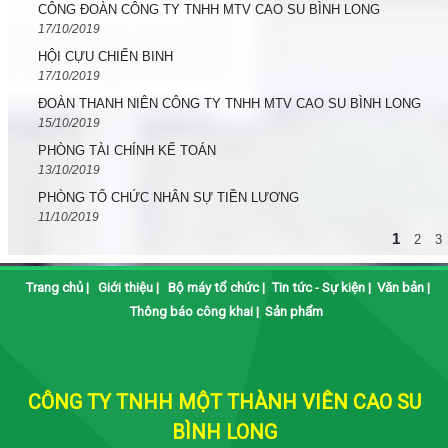
CÔNG ĐOÀN CÔNG TY TNHH MTV CAO SU BÌNH LONG
17/10/2019
HỘI CỰU CHIẾN BINH
17/10/2019
ĐOÀN THANH NIÊN CÔNG TY TNHH MTV CAO SU BÌNH LONG
15/10/2019
PHÒNG TÀI CHÍNH KẾ TOÁN
13/10/2019
PHÒNG TỔ CHỨC NHÂN SỰ TIỀN LƯƠNG
11/10/2019
1
2
3
Trang chủ
|
Giới thiệu
|
Bộ máy tổ chức
|
Tin tức - Sự kiện
|
Văn bản
|
Thông báo công khai
|
Sản phẩm
CÔNG TY TNHH MỘT THÀNH VIÊN CAO SU
BÌNH LONG