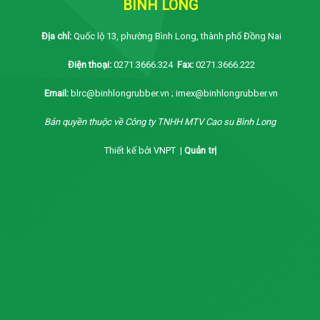
BÌNH LONG
Địa chỉ:
Quốc lộ 13, phường Bình Long, thành phố Đồng Nai
Điện thoại:
0271.3666.324
Fax:
0271.3666.222
Email:
blrc@binhlongrubber.vn ; imex@binhlongrubber.vn
Bản quyền thuộc về Công ty TNHH MTV Cao su Bình Long
Thiết kế bởi VNPT |
Quản trị