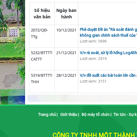
Số hiệu
Ngày ban
văn bản
hành
2072/QĐ-
10/12/2021
Phê duyệt Đề án "Rà soát đánh gi
không gian chính sách thuế của 
TTg
Lượt xem:
5696
5232/BTTTT-
21/12/2021
V/v rà soát, xử lý lỗ hổng Log4S
Lượt xem:
2919
CATTT
5319/BTTTT-
28/12/2021
V/v đề xuất các bài toán lớn cần
Lượt xem:
3151
THH
Trang chủ
|
Giới thiệu
|
Bộ máy tổ chức
|
Tin tức - Sự k
CÔNG TY TNHH MỘT THÀNH V