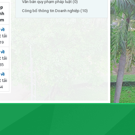
Văn bản quy phạm pháp luật (0)
ệp
Công bố thông tin Doanh nghiệp (10)
nh
èm
 về
 tải
19
 về
 tải
35
 về
 tải
64