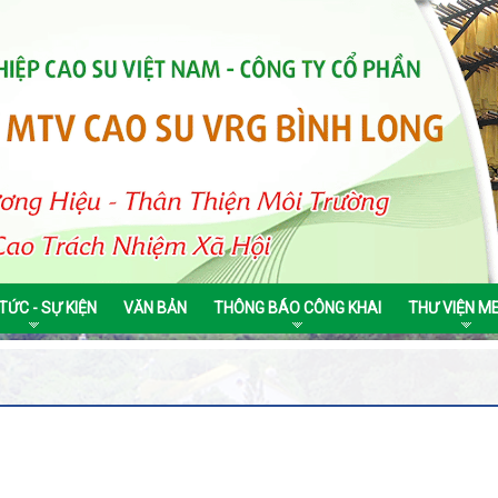
 TỨC - SỰ KIỆN
VĂN BẢN
THÔNG BÁO CÔNG KHAI
THƯ VIỆN M