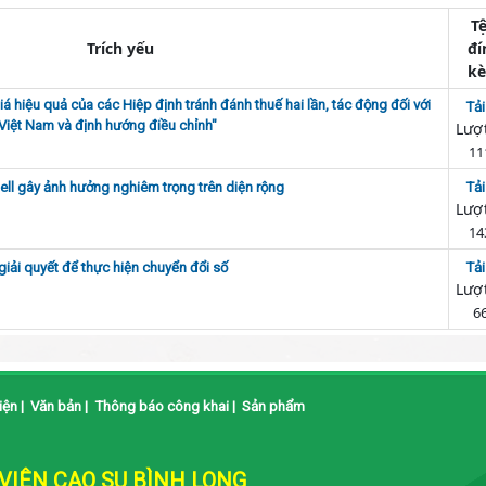
T
Trích yếu
đí
k
á hiệu quả của các Hiệp định tránh đánh thuế hai lần, tác động đối với
Tải
Việt Nam và định hướng điều chỉnh"
Lượt
11
hell gây ảnh hưởng nghiêm trọng trên diện rộng
Tải
Lượt
14
 giải quyết để thực hiện chuyển đổi số
Tải
Lượt
6
iện
|
Văn bản
|
Thông báo công khai
|
Sản phẩm
IÊN CAO SU BÌNH LONG