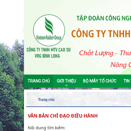
TRANG CHỦ
GIỚI THIỆU
BỘ MÁY TỔ CHỨC
TIN
Trang chủ
VĂN BẢN CHỈ ĐẠO ĐIỀU HÀNH
Nội dung tìm kiếm: