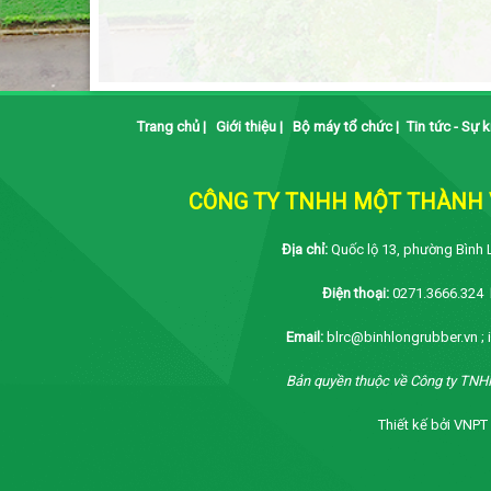
Trang chủ
|
Giới thiệu
|
Bộ máy tổ chức
|
Tin tức - Sự k
CÔNG TY TNHH MỘT THÀNH V
Địa chỉ:
Quốc lộ 13, phường Bình 
Điện thoại:
0271.3666.324
Email:
blrc@binhlongrubber.vn ;
Bản quyền thuộc về Công ty TNH
Thiết kế bởi VNPT