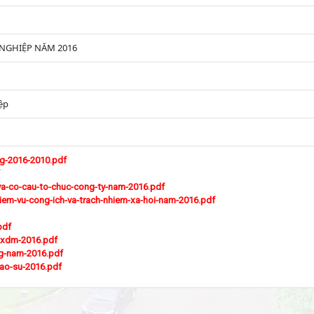
NGHIỆP NĂM 2016
ệp
ng-2016-2010.pdf
-va-co-cau-to-chuc-cong-ty-nam-2016.pdf
iem-vu-cong-ich-va-trach-nhiem-xa-hoi-nam-2016.pdf
pdf
-sxdm-2016.pdf
ng-nam-2016.pdf
cao-su-2016.pdf