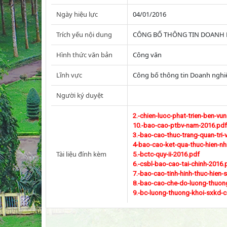
Ngày hiệu lực
04/01/2016
Trích yếu nội dung
CÔNG BỐ THÔNG TIN DOANH 
Hình thức văn bản
Công văn
Lĩnh vực
Công bố thông tin Doanh nghi
Người ký duyệt
2.-chien-luoc-phat-trien-ben-vu
10.-bao-cao-ptbv-nam-2016.pdf
3.-bao-cao-thuc-trang-quan-tri
4-bao-cao-ket-qua-thuc-hien-nh
Tài liệu đính kèm
5.-bctc-quy-ii-2016.pdf
6.-csbl-bao-cao-tai-chinh-2016.
7.-bao-cao-tinh-hinh-thuc-hien
8.-bao-cao-che-do-luong-thuo
9.-bc-luong-thuong-khoi-sxkd-