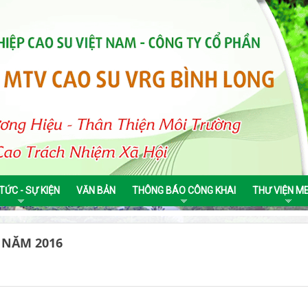
 TỨC - SỰ KIỆN
VĂN BẢN
THÔNG BÁO CÔNG KHAI
THƯ VIỆN M
 NĂM 2016