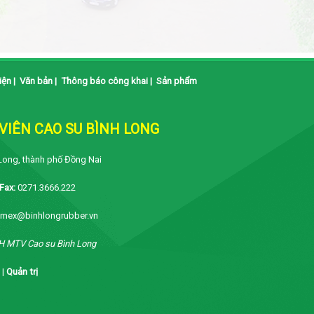
iện
|
Văn bản
|
Thông báo công khai
|
Sản phẩm
IÊN CAO SU BÌNH LONG
Long, thành phố Đồng Nai
Fax:
0271.3666.222
 imex@binhlongrubber.vn
H MTV Cao su Bình Long
 |
Quản trị